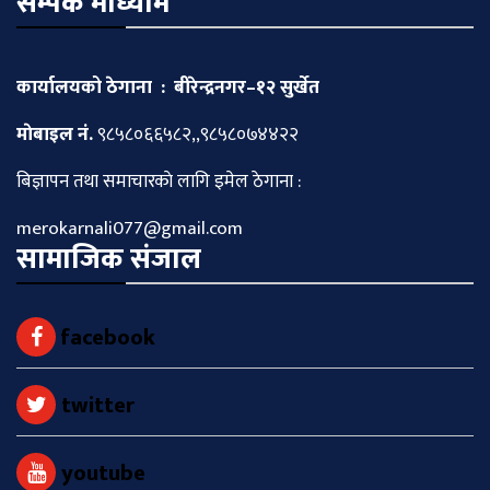
सम्पर्क माध्याम
कार्यालयको ठेगाना : बीरेन्द्रनगर–१२ सुर्खेत
माेबाइल नं.
९८५८०६६५८२,,९८५८०७४४२२
बिज्ञापन तथा समाचारकाे लागि इमेल ठेगाना :
merokarnali077@gmail.com
सामाजिक संजाल
facebook
twitter
youtube