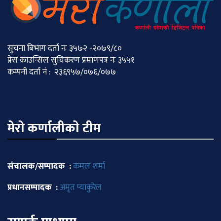
सुचना बिभाग दर्ता नः ३५७२ -२०७९/८०
प्रेस काउन्सिल सुचिकरण प्रमाणपत्र नः ३५५१
कम्पनी दर्ता नं : २३६९५७/०७६/०७७
मेराे कर्णालीकाे टीम
संचालक/सम्पादक :
कमल शर्मा
प्रधानसम्पादक :
अमृत प्याकुरेल