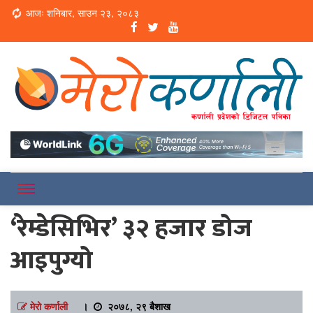
Loading...
आजः शनिबार, साउन २३, २०८३
Online News Portal
Merokarnali
‘रेम्डेसिभिर’ ३२ हजार डोज
आइपुग्यो
मेरो कर्णाली
।
२०७८, २९ बैशाख