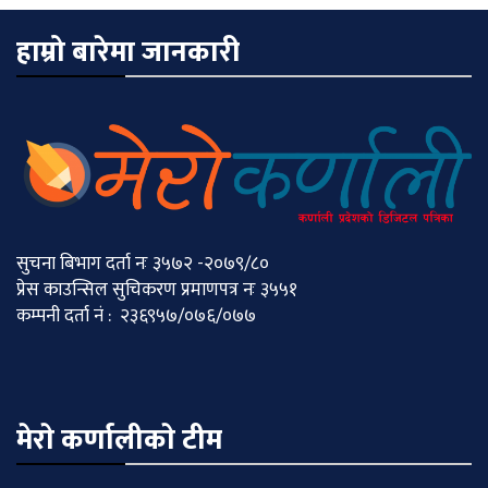
हाम्रो बारेमा जानकारी
सुचना बिभाग दर्ता नः ३५७२ -२०७९/८०
प्रेस काउन्सिल सुचिकरण प्रमाणपत्र नः ३५५१
कम्पनी दर्ता नं : २३६९५७/०७६/०७७
मेराे कर्णालीकाे टीम