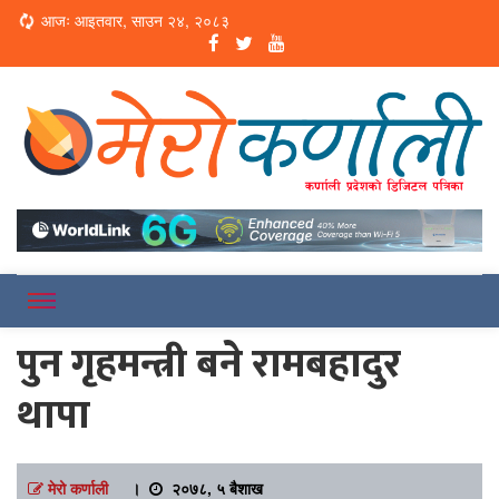
Loading...
आजः आइतवार, साउन २४, २०८३
Online News Portal
Merokarnali
पुन गृहमन्त्री बने रामबहादुर
थापा
मेरो कर्णाली
।
२०७८, ५ बैशाख