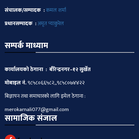
संचालक/सम्पादक :
कमल शर्मा
प्रधानसम्पादक :
अमृत प्याकुरेल
सम्पर्क माध्याम
कार्यालयको ठेगाना : बीरेन्द्रनगर–१२ सुर्खेत
माेबाइल नं.
९८५८०६६५८२,,९८५८०७४४२२
बिज्ञापन तथा समाचारकाे लागि इमेल ठेगाना :
merokarnali077@gmail.com
सामाजिक संजाल