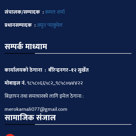
संचालक/सम्पादक :
कमल शर्मा
प्रधानसम्पादक :
अमृत प्याकुरेल
सम्पर्क माध्याम
कार्यालयको ठेगाना : बीरेन्द्रनगर–१२ सुर्खेत
माेबाइल नं.
९८५८०६६५८२,,९८५८०७४४२२
बिज्ञापन तथा समाचारकाे लागि इमेल ठेगाना :
merokarnali077@gmail.com
सामाजिक संजाल