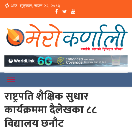
Loading...
आजः शुक्रबार, साउन २२, २०८३
Online News Portal
Merokarnali
राष्ट्रपति शैक्षिक सुधार
कार्यक्रममा दैलेखका ८८
विद्यालय छनौट