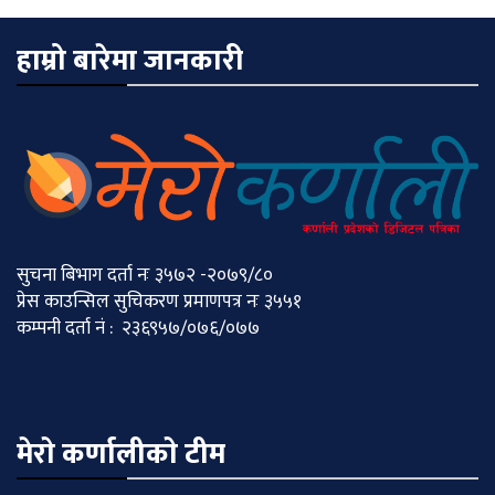
हाम्रो बारेमा जानकारी
सुचना बिभाग दर्ता नः ३५७२ -२०७९/८०
प्रेस काउन्सिल सुचिकरण प्रमाणपत्र नः ३५५१
कम्पनी दर्ता नं : २३६९५७/०७६/०७७
मेराे कर्णालीकाे टीम