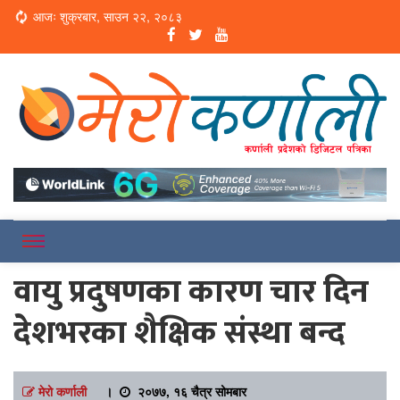
Loading...
आजः शुक्रबार, साउन २२, २०८३
Online News Portal
Merokarnali
वायु प्रदुषणका कारण चार दिन
देशभरका शैक्षिक संस्था बन्द
मेरो कर्णाली
।
२०७७, १६ चैत्र सोमबार