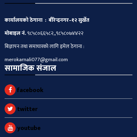
कार्यालयको ठेगाना : बीरेन्द्रनगर–१२ सुर्खेत
माेबाइल नं.
९८५८०६६५८२,,९८५८०७४४२२
बिज्ञापन तथा समाचारकाे लागि इमेल ठेगाना :
merokarnali077@gmail.com
सामाजिक संजाल
facebook
twitter
youtube