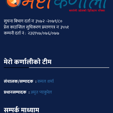
सुचना बिभाग दर्ता नः ३५७२ -२०७९/८०
प्रेस काउन्सिल सुचिकरण प्रमाणपत्र नः ३५५१
कम्पनी दर्ता नं : २३६९५७/०७६/०७७
मेराे कर्णालीकाे टीम
संचालक/सम्पादक :
कमल शर्मा
प्रधानसम्पादक :
अमृत प्याकुरेल
सम्पर्क माध्याम