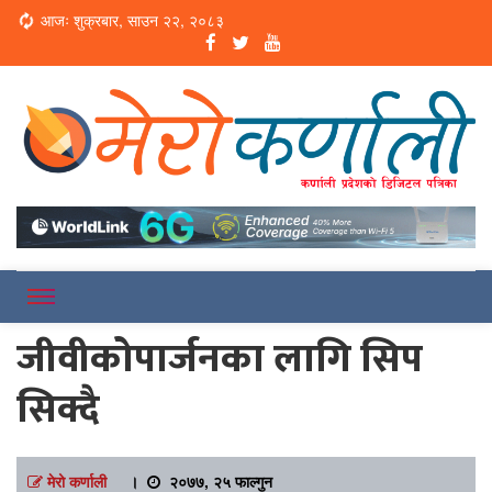
Loading...
आजः शुक्रबार, साउन २२, २०८३
Online News Portal
Merokarnali
जीवीकोपार्जनका लागि सिप
सिक्दै
मेरो कर्णाली
।
२०७७, २५ फाल्गुन