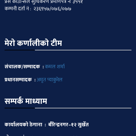
प्रेस काउन्सिल सुचिकरण प्रमाणपत्र नः ३५५१
कम्पनी दर्ता नं : २३६९५७/०७६/०७७
मेराे कर्णालीकाे टीम
संचालक/सम्पादक :
कमल शर्मा
प्रधानसम्पादक :
अमृत प्याकुरेल
सम्पर्क माध्याम
कार्यालयको ठेगाना : बीरेन्द्रनगर–१२ सुर्खेत