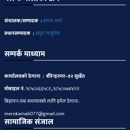
संचालक/सम्पादक :
कमल शर्मा
प्रधानसम्पादक :
अमृत प्याकुरेल
सम्पर्क माध्याम
कार्यालयको ठेगाना : बीरेन्द्रनगर–१२ सुर्खेत
माेबाइल नं.
९८५८०६६५८२,,९८५८०७४४२२
बिज्ञापन तथा समाचारकाे लागि इमेल ठेगाना :
merokarnali077@gmail.com
सामाजिक संजाल