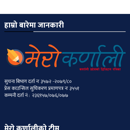
हाम्रो बारेमा जानकारी
सुचना बिभाग दर्ता नः ३५७२ -२०७९/८०
प्रेस काउन्सिल सुचिकरण प्रमाणपत्र नः ३५५१
कम्पनी दर्ता नं : २३६९५७/०७६/०७७
मेराे कर्णालीकाे टीम