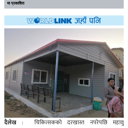
मा प्रकाशित
दैलेख
: चिकित्सकको दरखास्त नपरेपछि महावु