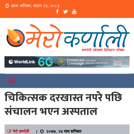
Loading...
आजः शनिबार, साउन २३, २०८३
Online News Portal
Merokarnali
चिकित्सक दरखास्त नपरे पछि
संचालन भएन अस्पताल
मेरो कर्णाली
।
२०७७, २४ माघ शनिबार