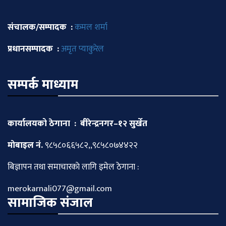
संचालक/सम्पादक :
कमल शर्मा
प्रधानसम्पादक :
अमृत प्याकुरेल
सम्पर्क माध्याम
कार्यालयको ठेगाना : बीरेन्द्रनगर–१२ सुर्खेत
माेबाइल नं.
९८५८०६६५८२,,९८५८०७४४२२
बिज्ञापन तथा समाचारकाे लागि इमेल ठेगाना :
merokarnali077@gmail.com
सामाजिक संजाल