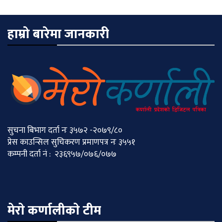
हाम्रो बारेमा जानकारी
सुचना बिभाग दर्ता नः ३५७२ -२०७९/८०
प्रेस काउन्सिल सुचिकरण प्रमाणपत्र नः ३५५१
कम्पनी दर्ता नं : २३६९५७/०७६/०७७
मेराे कर्णालीकाे टीम