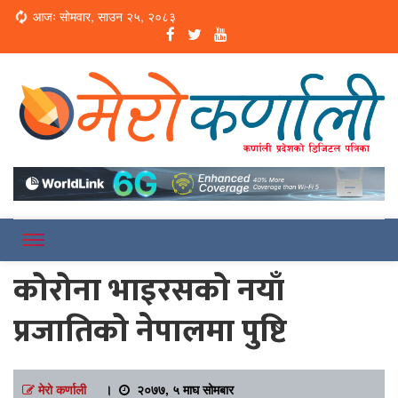
Loading...
आजः सोमवार, साउन २५, २०८३
Online News Portal
Merokarnali
कोरोना भाइरसको नयाँ
प्रजातिको नेपालमा पुष्टि
मेरो कर्णाली
।
२०७७, ५ माघ सोमबार