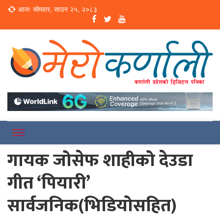
Loading...
आजः सोमवार, साउन २५, २०८३
Online News Portal
Merokarnali
गायक जोसेफ शाहीको देउडा
गीत ‘पियारी’
सार्वजनिक(भिडियोसहित)