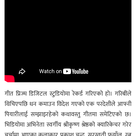
गीत प्रिज्म डिजिटल स्टुडियोमा रेकर्ड गरिएको हो। गरिबीले
थिचिएपछि धन कमाउन विदेश गएको एक परदेशीले आफ्नी
पियारीलाई सम्झाइरहेको कथावस्तु गीतमा समेटिएको छ।
भिडियोमा अभिनेता स्वर्गीय श्रीकृष्ण श्रेष्ठको क्यारिकेचर गरेर
चर्चामा आएका कलाकार प्रकाश चन्द, सरस्वती फुयाँल, रत्न