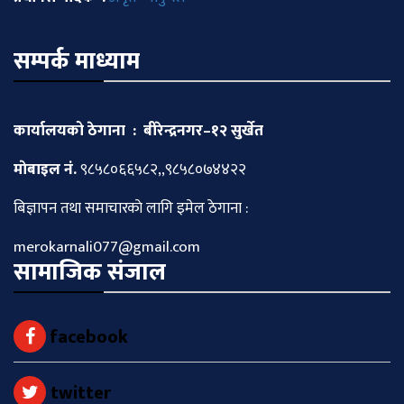
सम्पर्क माध्याम
कार्यालयको ठेगाना : बीरेन्द्रनगर–१२ सुर्खेत
माेबाइल नं.
९८५८०६६५८२,,९८५८०७४४२२
बिज्ञापन तथा समाचारकाे लागि इमेल ठेगाना :
merokarnali077@gmail.com
सामाजिक संजाल
facebook
twitter