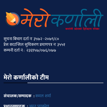
सुचना बिभाग दर्ता नः ३५७२ -२०७९/८०
प्रेस काउन्सिल सुचिकरण प्रमाणपत्र नः ३५५१
कम्पनी दर्ता नं : २३६९५७/०७६/०७७
मेराे कर्णालीकाे टीम
संचालक/सम्पादक :
कमल शर्मा
प्रधानसम्पादक :
अमृत प्याकुरेल