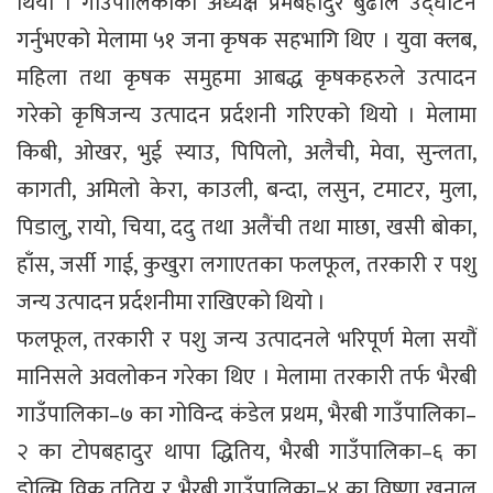
थियो । गाउँपालिकाका अध्यक्ष प्रेमबहादुर बुढाले उद्घाटन
गर्नुभएको मेलामा ५१ जना कृषक सहभागि थिए । युवा क्लब,
महिला तथा कृषक समुहमा आबद्ध कृषकहरुले उत्पादन
गरेको कृषिजन्य उत्पादन प्रर्दशनी गरिएको थियो । मेलामा
किबी, ओखर, भुई स्याउ, पिपिलो, अलैची, मेवा, सुन्लता,
कागती, अमिलो केरा, काउली, बन्दा, लसुन, टमाटर, मुला,
पिडालु, रायो, चिया, ददु तथा अलैंची तथा माछा, खसी बोका,
हाँस, जर्सी गाई, कुखुरा लगाएतका फलफूल, तरकारी र पशु
जन्य उत्पादन प्रर्दशनीमा राखिएको थियो ।
फलफूल, तरकारी र पशु जन्य उत्पादनले भरिपूर्ण मेला सयौं
मानिसले अवलोकन गरेका थिए । मेलामा तरकारी तर्फ भैरबी
गाउँपालिका–७ का गोविन्द कंडेल प्रथम, भैरबी गाउँपालिका–
२ का टोपबहादुर थापा द्धितिय, भैरबी गाउँपालिका–६ का
डोल्मि विक तृतिय र भैरबी गाउँपालिका–४ का विष्णा खनाल