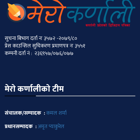
सुचना बिभाग दर्ता नः ३५७२ -२०७९/८०
प्रेस काउन्सिल सुचिकरण प्रमाणपत्र नः ३५५१
कम्पनी दर्ता नं : २३६९५७/०७६/०७७
मेराे कर्णालीकाे टीम
संचालक/सम्पादक :
कमल शर्मा
प्रधानसम्पादक :
अमृत प्याकुरेल