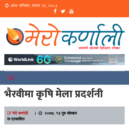
Loading...
आजः शनिबार, साउन २३, २०८३
Online News Portal
Merokarnali
भैरवीमा कृषि मेला प्रदर्शनी
मेरो कर्णाली
।
२०७७, १३ पुष सोमबार
मा प्रकाशित