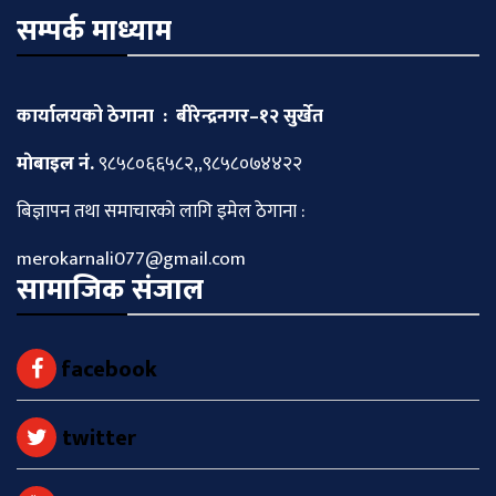
सम्पर्क माध्याम
कार्यालयको ठेगाना : बीरेन्द्रनगर–१२ सुर्खेत
माेबाइल नं.
९८५८०६६५८२,,९८५८०७४४२२
बिज्ञापन तथा समाचारकाे लागि इमेल ठेगाना :
merokarnali077@gmail.com
सामाजिक संजाल
facebook
twitter