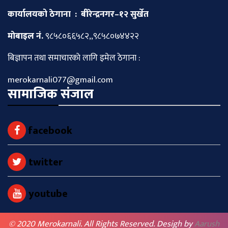
कार्यालयको ठेगाना : बीरेन्द्रनगर–१२ सुर्खेत
माेबाइल नं.
९८५८०६६५८२,,९८५८०७४४२२
बिज्ञापन तथा समाचारकाे लागि इमेल ठेगाना :
merokarnali077@gmail.com
सामाजिक संजाल
facebook
twitter
youtube
© 2020 Merokarnali. All Rights Reserved. Desigh by
Aarush