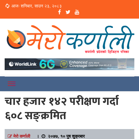
Loading...
आजः शनिबार, साउन २३, २०८३
Online News Portal
Merokarnali
चार हजार १४२ परीक्षण गर्दा
६०८ सङ्क्रमित
मेरो कर्णाली
।
२०७७, १० पुष शुक्रबार