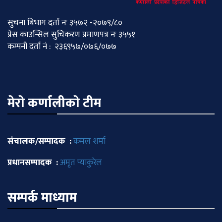
सुचना बिभाग दर्ता नः ३५७२ -२०७९/८०
प्रेस काउन्सिल सुचिकरण प्रमाणपत्र नः ३५५१
कम्पनी दर्ता नं : २३६९५७/०७६/०७७
मेराे कर्णालीकाे टीम
संचालक/सम्पादक :
कमल शर्मा
प्रधानसम्पादक :
अमृत प्याकुरेल
सम्पर्क माध्याम