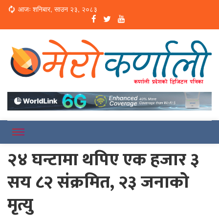
Loading...
आजः शनिबार, साउन २३, २०८३
Online News Portal
Merokarnali
२४ घन्टामा थपिए एक हजार ३
सय ८२ संक्रमित, २३ जनाको
मृत्यु