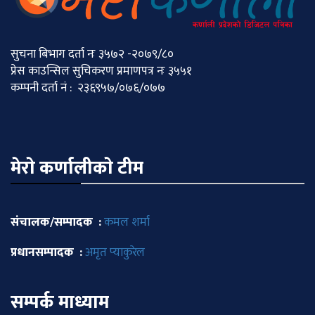
सुचना बिभाग दर्ता नः ३५७२ -२०७९/८०
प्रेस काउन्सिल सुचिकरण प्रमाणपत्र नः ३५५१
कम्पनी दर्ता नं : २३६९५७/०७६/०७७
मेराे कर्णालीकाे टीम
संचालक/सम्पादक :
कमल शर्मा
प्रधानसम्पादक :
अमृत प्याकुरेल
सम्पर्क माध्याम