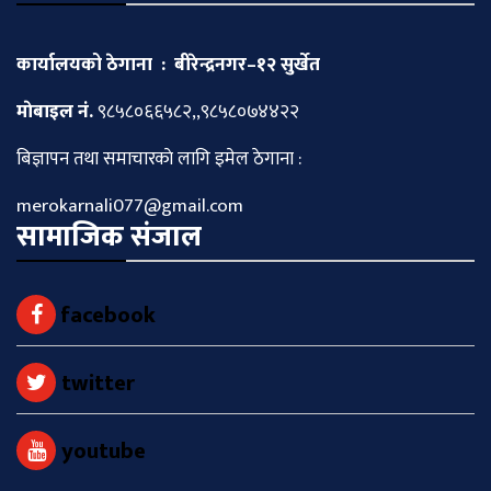
कार्यालयको ठेगाना : बीरेन्द्रनगर–१२ सुर्खेत
माेबाइल नं.
९८५८०६६५८२,,९८५८०७४४२२
बिज्ञापन तथा समाचारकाे लागि इमेल ठेगाना :
merokarnali077@gmail.com
सामाजिक संजाल
facebook
twitter
youtube