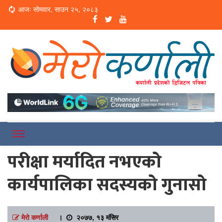
Loading...
आजः सोमवार, साउन २५, २०८३
Online News Portal
Merokarnali
परीक्षा मर्यादित नभएको
कार्यपालिका सदस्यको गुनासो
मेरो कर्णाली
।
२०७७, १३ मंसिर