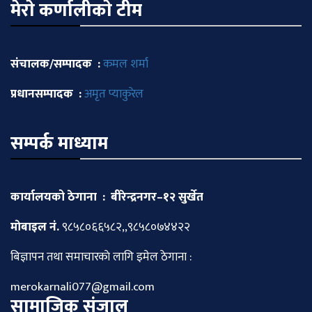
मेराे कर्णालीकाे टीम
संचालक/सम्पादक :
कमल शर्मा
प्रधानसम्पादक :
अमृत प्याकुरेल
सम्पर्क माध्याम
कार्यालयको ठेगाना : बीरेन्द्रनगर–१२ सुर्खेत
माेबाइल नं.
९८५८०६६५८२,,९८५८०७४४२२
बिज्ञापन तथा समाचारकाे लागि इमेल ठेगाना :
merokarnali077@gmail.com
सामाजिक संजाल