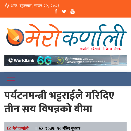
Loading...
आजः शुक्रबार, साउन २२, २०८३
Online News Portal
Merokarnali
पर्यटनमन्त्री भट्टराईले गरिदिए
तीन सय विपन्नको बीमा
मेरो कर्णाली
।
२०७७, १० मंसिर बुधबार