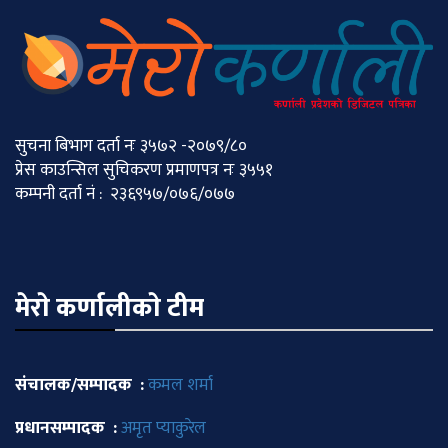
सुचना बिभाग दर्ता नः ३५७२ -२०७९/८०
प्रेस काउन्सिल सुचिकरण प्रमाणपत्र नः ३५५१
कम्पनी दर्ता नं : २३६९५७/०७६/०७७
मेराे कर्णालीकाे टीम
संचालक/सम्पादक :
कमल शर्मा
प्रधानसम्पादक :
अमृत प्याकुरेल