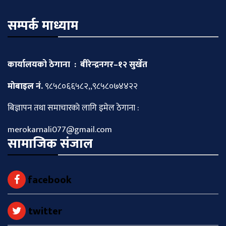
सम्पर्क माध्याम
कार्यालयको ठेगाना : बीरेन्द्रनगर–१२ सुर्खेत
माेबाइल नं.
९८५८०६६५८२,,९८५८०७४४२२
बिज्ञापन तथा समाचारकाे लागि इमेल ठेगाना :
merokarnali077@gmail.com
सामाजिक संजाल
facebook
twitter