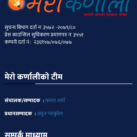
सुचना बिभाग दर्ता नः ३५७२ -२०७९/८०
प्रेस काउन्सिल सुचिकरण प्रमाणपत्र नः ३५५१
कम्पनी दर्ता नं : २३६९५७/०७६/०७७
मेराे कर्णालीकाे टीम
संचालक/सम्पादक :
कमल शर्मा
प्रधानसम्पादक :
अमृत प्याकुरेल
सम्पर्क माध्याम