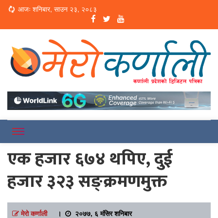
Loading...
आजः शनिबार, साउन २३, २०८३
Online News Portal
Merokarnali
एक हजार ६७४ थपिए, दुई
हजार ३२३ सङ्क्रमणमुक्त
मेरो कर्णाली
।
२०७७, ६ मंसिर शनिबार