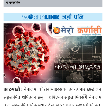
मा प्रकाशित
काठमाडौं :
नेपालमा कोरोनाभाइरसका एक हजार ६७४ जना
सङ्क्रमित थपिएका छन् । थपिएका सङ्क्रमितसँगै नेपालमा
कुल सङ्क्रमितको संख्या दुई लाख १८ हजार ६३९ पुगेको छ ।