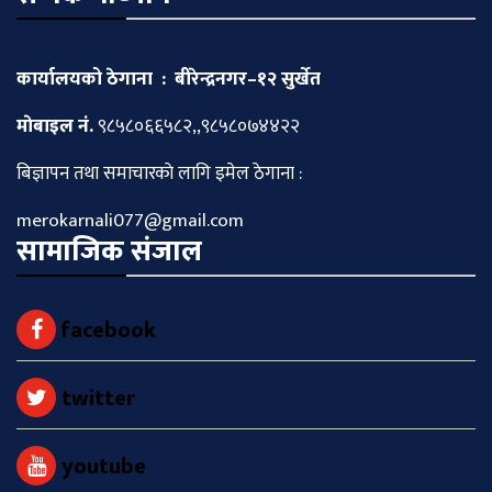
कार्यालयको ठेगाना : बीरेन्द्रनगर–१२ सुर्खेत
माेबाइल नं.
९८५८०६६५८२,,९८५८०७४४२२
बिज्ञापन तथा समाचारकाे लागि इमेल ठेगाना :
merokarnali077@gmail.com
सामाजिक संजाल
facebook
twitter
youtube