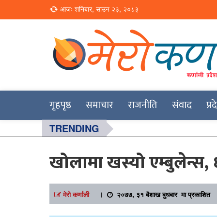
Loading...
आजः शनिबार, साउन २३, २०८३
Online News Portal
Merokarnali
गृहपृष्ठ
समाचार
राजनीति
संवाद
प्र
TRENDING
खोलामा खस्यो एम्बुलेन्स,
मेरो कर्णाली
।
२०७७, ३१ बैशाख बुधबार मा प्रकाशित