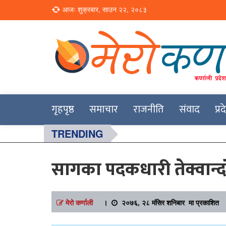
Loading...
आजः शुक्रबार, साउन २२, २०८३
Online News Portal
Merokarnali
गृहपृष्ठ
समाचार
राजनीति
संवाद
प्र
TRENDING
सागका पदकधारी तेक्वान्द
मेरो कर्णाली
।
२०७६, २८ मंसिर शनिबार मा प्रकाशित