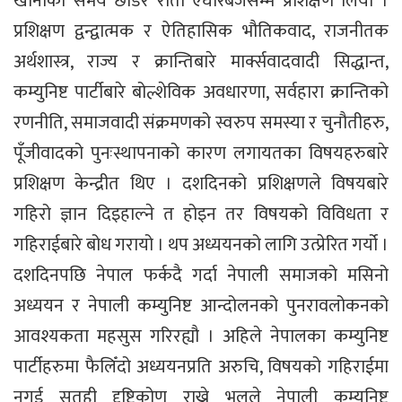
खानाको समय छोडेर राती एघारबजेसम्म प्रशिक्षण लियौं ।
प्रशिक्षण द्वन्द्वात्मक र ऐतिहासिक भौतिकवाद, राजनीतक
अर्थशास्त्र, राज्य र क्रान्तिबारे मार्क्सवादवादी सिद्धान्त,
कम्युनिष्ट पार्टीबारे बोल्शेविक अवधारणा, सर्वहारा क्रान्तिको
रणनीति, समाजवादी संक्रमणको स्वरुप समस्या र चुनौतीहरु,
पूँजीवादको पुनःस्थापनाको कारण लगायतका विषयहरुबारे
प्रशिक्षण केन्द्रीत थिए । दशदिनको प्रशिक्षणले विषयबारे
गहिरो ज्ञान दिइहाल्ने त होइन तर विषयको विविधता र
गहिराईबारे बोध गरायो । थप अध्ययनको लागि उत्प्रेरित गर्यो ।
दशदिनपछि नेपाल फर्कदै गर्दा नेपाली समाजको मसिनो
अध्ययन र नेपाली कम्युनिष्ट आन्दोलनको पुनरावलोकनको
आवश्यकता महसुस गरिरह्यौ । अहिले नेपालका कम्युनिष्ट
पार्टीहरुमा फैलिँदो अध्ययनप्रति अरुचि, विषयको गहिराईमा
नगई सतही दृष्टिकोण राख्ने भूलले नेपाली कम्युनिष्ट