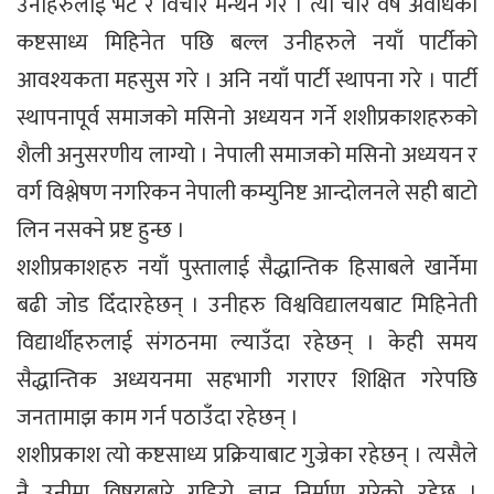
उनीहरुलाई भेटे र विचार मन्थन गरे । त्यो चार वर्षे अवधिको
कष्टसाध्य मिहिनेत पछि बल्ल उनीहरुले नयाँ पार्टीको
आवश्यकता महसुस गरे । अनि नयाँ पार्टी स्थापना गरे । पार्टी
स्थापनापूर्व समाजको मसिनो अध्ययन गर्ने शशीप्रकाशहरुको
शैली अनुसरणीय लाग्यो । नेपाली समाजको मसिनो अध्ययन र
वर्ग विश्लेषण नगरिकन नेपाली कम्युनिष्ट आन्दोलनले सही बाटो
लिन नसक्ने प्रष्ट हुन्छ ।
शशीप्रकाशहरु नयाँ पुस्तालाई सैद्धान्तिक हिसाबले खार्नेमा
बढी जोड दिँदारहेछन् । उनीहरु विश्वविद्यालयबाट मिहिनेती
विद्यार्थीहरुलाई संगठनमा ल्याउँदा रहेछन् । केही समय
सैद्धान्तिक अध्ययनमा सहभागी गराएर शिक्षित गरेपछि
जनतामाझ काम गर्न पठाउँदा रहेछन् ।
शशीप्रकाश त्यो कष्टसाध्य प्रक्रियाबाट गुज्रेका रहेछन् । त्यसैले
नै उनीमा विषयबारे गहिरो ज्ञान निर्माण गरेको रहेछ ।