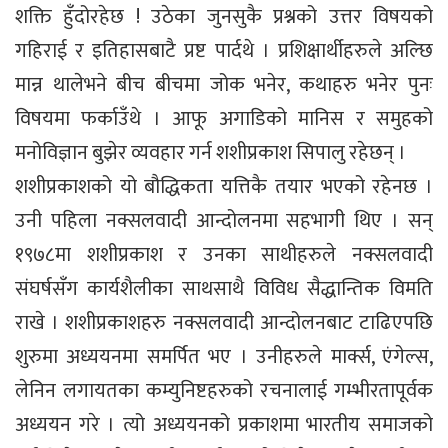
शक्ति हुँदोरहेछ ! उठेका जुनसुकै प्रश्नको उत्तर विषयको
गहिराई र इतिहासबाटै प्रष्ट पार्दथे । प्रशिक्षार्थीहरुले अल्छि
मान्न थालेभने बीच बीचमा जोक भनेर, कथाहरु भनेर पुनः
विषयमा फर्काउँथे । आफू अगाडिको मानिस र समुहको
मनोविज्ञान बुझेर व्यवहार गर्न शशीप्रकाश सिपालु रहेछन् ।
शशीप्रकाशको यो बौद्धिकता यत्तिकै तयार भएको रहेनछ ।
उनी पहिला नक्सलवादी आन्दोलनमा सहभागी थिए । सन्
१९७८मा शशीप्रकाश र उनका साथीहरुले नक्सलवादी
संघर्षसँग कार्यशैलीका साथसाथै विविध सैद्धान्तिक विमति
राखे । शशीप्रकाशहरु नक्सलवादी आन्दोलनबाट टाढिएपछि
शुरुमा अध्ययनमा समर्पित भए । उनीहरुले मार्क्स, एंगेल्स,
लेनिन लगायतका कम्युनिष्टहरुको रचनालाई गम्भीरतापूर्वक
अध्ययन गरे । त्यो अध्ययनको प्रकाशमा भारतीय समाजको