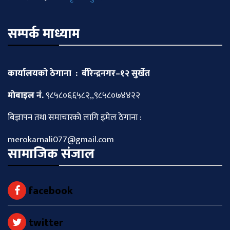
सम्पर्क माध्याम
कार्यालयको ठेगाना : बीरेन्द्रनगर–१२ सुर्खेत
माेबाइल नं.
९८५८०६६५८२,,९८५८०७४४२२
बिज्ञापन तथा समाचारकाे लागि इमेल ठेगाना :
merokarnali077@gmail.com
सामाजिक संजाल
facebook
twitter