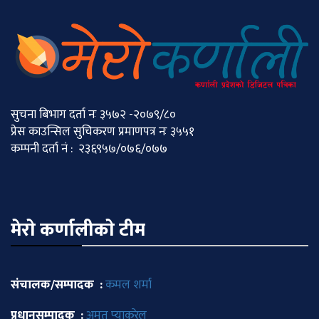
सुचना बिभाग दर्ता नः ३५७२ -२०७९/८०
प्रेस काउन्सिल सुचिकरण प्रमाणपत्र नः ३५५१
कम्पनी दर्ता नं : २३६९५७/०७६/०७७
मेराे कर्णालीकाे टीम
संचालक/सम्पादक :
कमल शर्मा
प्रधानसम्पादक :
अमृत प्याकुरेल