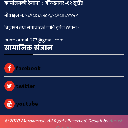
कार्यालयको ठेगाना : बीरेन्द्रनगर–१२ सुर्खेत
माेबाइल नं.
९८५८०६६५८२,,९८५८०७४४२२
बिज्ञापन तथा समाचारकाे लागि इमेल ठेगाना :
merokarnali077@gmail.com
सामाजिक संजाल
facebook
twitter
youtube
© 2020 Merokarnali. All Rights Reserved. Desigh by
Aarush
Creation