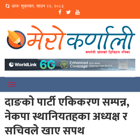
Loading...
आजः शुक्रबार, साउन २२, २०८३
Online News Portal
Merokarnali
दाङकाे पार्टी एकिकरण सम्पन्न,
नेकपा स्थानियतहका अध्यक्ष र
सचिवले खाए सपथ