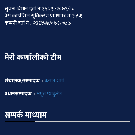
सुचना बिभाग दर्ता नः ३५७२ -२०७९/८०
प्रेस काउन्सिल सुचिकरण प्रमाणपत्र नः ३५५१
कम्पनी दर्ता नं : २३६९५७/०७६/०७७
मेराे कर्णालीकाे टीम
संचालक/सम्पादक :
कमल शर्मा
प्रधानसम्पादक :
अमृत प्याकुरेल
सम्पर्क माध्याम