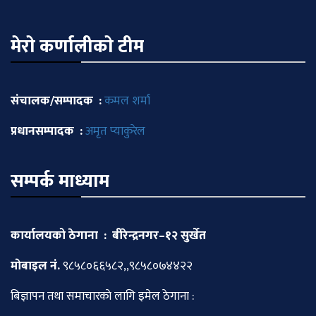
मेराे कर्णालीकाे टीम
संचालक/सम्पादक :
कमल शर्मा
प्रधानसम्पादक :
अमृत प्याकुरेल
सम्पर्क माध्याम
कार्यालयको ठेगाना : बीरेन्द्रनगर–१२ सुर्खेत
माेबाइल नं.
९८५८०६६५८२,,९८५८०७४४२२
बिज्ञापन तथा समाचारकाे लागि इमेल ठेगाना :