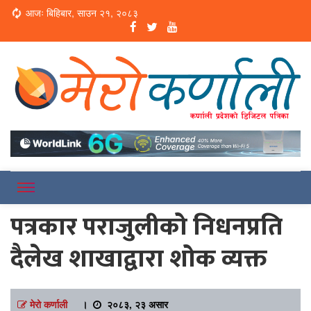
Loading...
आजः बिहिबार, साउन २१, २०८३
Online News Portal
Merokarnali
पत्रकार पराजुलीको निधनप्रति
दैलेख शाखाद्वारा शोक व्यक्त
मेरो कर्णाली
।
२०८३, २३ असार