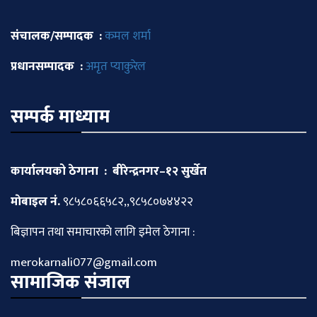
संचालक/सम्पादक :
कमल शर्मा
प्रधानसम्पादक :
अमृत प्याकुरेल
सम्पर्क माध्याम
कार्यालयको ठेगाना : बीरेन्द्रनगर–१२ सुर्खेत
माेबाइल नं.
९८५८०६६५८२,,९८५८०७४४२२
बिज्ञापन तथा समाचारकाे लागि इमेल ठेगाना :
merokarnali077@gmail.com
सामाजिक संजाल