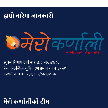
हाम्रो बारेमा जानकारी
सुचना बिभाग दर्ता नः ३५७२ -२०७९/८०
प्रेस काउन्सिल सुचिकरण प्रमाणपत्र नः ३५५१
कम्पनी दर्ता नं : २३६९५७/०७६/०७७
मेराे कर्णालीकाे टीम