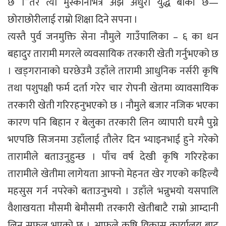
छ ।”तर त्यो मुस्कानभित्र अझै अधुरो युद्ध बाँकी छ—
छोराछोरीलाई राम्रो शिक्षा दिने सपना ।
त्यस्तै पुर्व जनमुक्ति सेना नौमुले गाउँपालिका – ६ का धन
बहादुर तारामी मगरले व्यवसायिक तरकारी खेती गर्नुभएको छ
। खड्गरानाको घरछेउमै उहाँले तारामी आधुनिक नर्सरी कृषि
तथा पशुपक्षी फर्म दर्ता गरेर चार रोपनी खेतमा व्यावसायिक
तरकारी खेती गरिरहनुभएको छ । नौमुले बजार नजिक भएका
कारण पनि बिहान र बेलुका तरकारी लिन व्यापारी घरमै पुग्ने
भएपछि सिजनमा उहाँलाई तौलेर दिन भ्याइनभाई हुने गरेको
तारामीले बताउनुहुन्छ । पाँच वर्ष देखी कृषि गरिरहेका
तारामीले खेतीमा लागेयता आफ्नो मेहनत खेर गएको कहिल्यै
महसुस गर्न नपरेको बताउनुभयो । उहाँले भन्नुभयो यसपालि
वैशाखयता मौसमी बेमौसमी तरकारी खेतीबाटै राम्रो आम्दानी
लिन सफल भएको छु । आफुले कृषि विकास कार्यालय बाट