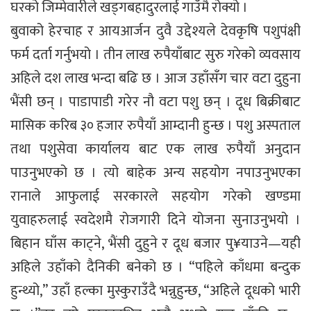
घरको जिम्मेवारीले खड्गबहादुरलाई गाउँमै रोक्यो ।
बुवाको हेरचाह र आयआर्जन दुवै उद्देश्यले देवकृषि पशुपंक्षी
फर्म दर्ता गर्नुभयो । तीन लाख रुपैयाँबाट सुरु गरेको व्यवसाय
अहिले दश लाख भन्दा बढि छ । आज उहाँसँग चार वटा दुहुना
भैंसी छन् । पाडापाडी गरेर नौ वटा पशु छन् । दूध बिक्रीबाट
मासिक करिब ३० हजार रुपैयाँ आम्दानी हुन्छ । पशु अस्पताल
तथा पशुसेवा कार्यालय बाट एक लाख रुपैयाँ अनुदान
पाउनुभएको छ । त्यो बाहेक अन्य सहयोग नपाउनुभएका
रानाले आफुलाई सरकारले सहयोग गरेको खण्डमा
युवाहरुलाई स्वदेशमै रोजगारी दिने योजना सुनाउनुभयो ।
बिहान घाँस काट्ने, भैंसी दुहुने र दूध बजार पु¥याउने—यही
अहिले उहाँको दैनिकी बनेको छ । “पहिले काँधमा बन्दुक
हुन्थ्यो,” उहाँ हल्का मुस्कुराउँदै भन्नुहुन्छ, “अहिले दूधको भारी