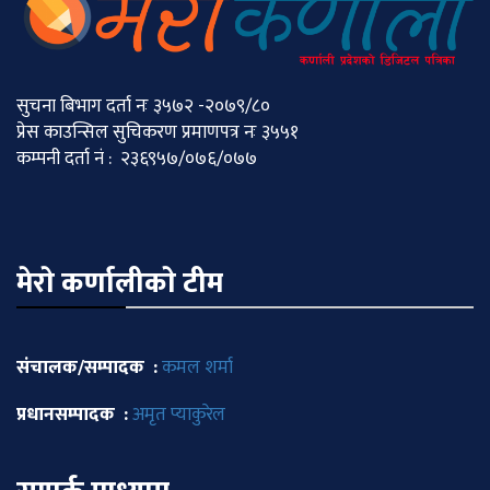
सुचना बिभाग दर्ता नः ३५७२ -२०७९/८०
प्रेस काउन्सिल सुचिकरण प्रमाणपत्र नः ३५५१
कम्पनी दर्ता नं : २३६९५७/०७६/०७७
मेराे कर्णालीकाे टीम
संचालक/सम्पादक :
कमल शर्मा
प्रधानसम्पादक :
अमृत प्याकुरेल