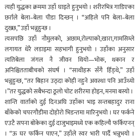
त्यही युद्धका क्रममा उहाँ घाइते हुनुभयो । शरीरभित्र गाडिएका
छर्राले बेला–बेला पीडा दिन्छन् । “अहिले पनि बेला–बेला
दुख्छ,” उहाँ भन्नुहुन्छ ।
त्यसपछि उहाँ नौमुलको, अछाम,रोल्पाको,खारा,गामसिम्ले
लगायत धेरै लडाइमा सहभागी हुनुभयो । उहाँका अनुसार
त्यतिबेला जंगल नै जीवन थियो—भोक, थकान र
अनिश्चितताबीचको संघर्ष । “साथीहरू सँगै हिँड्थे,” उहाँ
भन्नुहुन्छ, “तर बिहान उठ्दा कोही नहुने अवस्था पनि आउँथ्यो
।”तर युद्धको सबैभन्दा ठूलो चोट शरीरमा होइन, मनमा बस्यो ।
शान्ति वार्ताको दुई दिनअघि उहाँका भाइ सन्तबहादुर राना
बाँकेको चपरगौडीमा दोहोरो भिडन्तमा मारिनुभयो । घर फर्कने
एउटै सपना बोकेका दुई दाजुभाइमध्ये एक कहिल्यै फर्किएनन्
। “ऊ घर फर्किन पाएन,” उहाँले स्वर भारी पार्दै भन्नुभयो ।