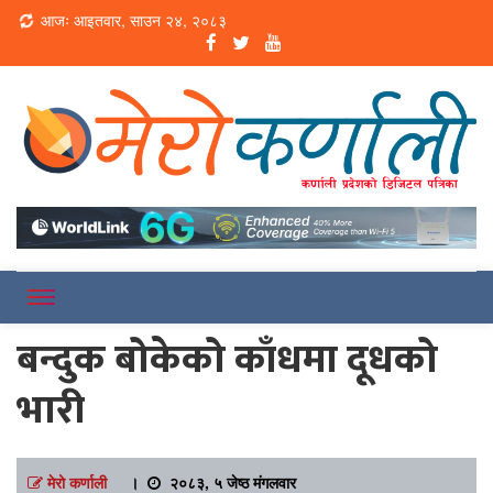
Loading...
आजः आइतवार, साउन २४, २०८३
Online News Portal
Merokarnali
बन्दुक बोकेको काँधमा दूधको
भारी
मेरो कर्णाली
।
२०८३, ५ जेष्ठ मंगलवार