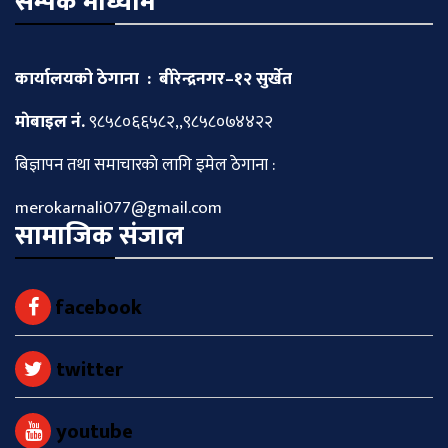
सम्पर्क माध्याम
कार्यालयको ठेगाना : बीरेन्द्रनगर–१२ सुर्खेत
माेबाइल नं.
९८५८०६६५८२,,९८५८०७४४२२
बिज्ञापन तथा समाचारकाे लागि इमेल ठेगाना :
merokarnali077@gmail.com
सामाजिक संजाल
facebook
twitter
youtube