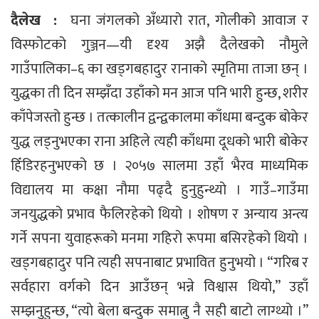
दैलेख :
घना जंगलको अँध्यारो रात, गोलीको आवाज र
विस्फोटको गुञ्जन—यी दृश्य अझै दैलेखको नौमुले
गाउँपालिका–६ का खड्गबहादुर रानाको स्मृतिमा ताजा छन् ।
युद्धका ती दिन सम्झँदा उहाँको मन आज पनि भारी हुन्छ, शरीर
काँपेजस्तो हुन्छ । तत्कालीन द्वन्द्वकालमा काँधमा बन्दुक बोकेर
युद्ध लड्नुभएका राना अहिले त्यही काँधमा दूधको भारी बोकेर
हिँडिरहनुभएको छ । २०५७ सालमा उहाँ भैरव माध्यमिक
विद्यालय मा कक्षा नौमा पढ्दै हुनुहुन्थ्यो । गाउँ–गाउँमा
जनयुद्धको प्रभाव फैलिरहेको थियो । शोषण र अन्याय अन्त्य
गर्ने सपना युवाहरूको मनमा गहिरो रूपमा बसिरहेको थियो ।
खड्गबहादुर पनि त्यही सपनाबाट प्रभावित हुनुभयो । “गरिब र
सर्वहारा वर्गको दिन आउँछन् भन्ने विश्वास थियो,” उहाँ
सम्झनुहुन्छ, “त्यो बेला बन्दुक समात्नु नै सही बाटो लाग्थ्यो ।”