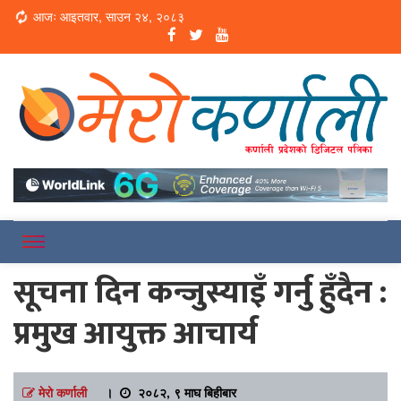
Loading...
आजः आइतवार, साउन २४, २०८३
Online News Portal
Merokarnali
सूचना दिन कन्जुस्याइँ गर्नु हुँदैन :
प्रमुख आयुक्त आचार्य
मेरो कर्णाली
।
२०८२, ९ माघ बिहीबार