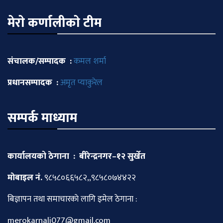
मेराे कर्णालीकाे टीम
संचालक/सम्पादक :
कमल शर्मा
प्रधानसम्पादक :
अमृत प्याकुरेल
सम्पर्क माध्याम
कार्यालयको ठेगाना : बीरेन्द्रनगर–१२ सुर्खेत
माेबाइल नं.
९८५८०६६५८२,,९८५८०७४४२२
बिज्ञापन तथा समाचारकाे लागि इमेल ठेगाना :
merokarnali077@gmail.com