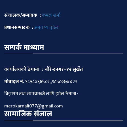
संचालक/सम्पादक :
कमल शर्मा
प्रधानसम्पादक :
अमृत प्याकुरेल
सम्पर्क माध्याम
कार्यालयको ठेगाना : बीरेन्द्रनगर–१२ सुर्खेत
माेबाइल नं.
९८५८०६६५८२,,९८५८०७४४२२
बिज्ञापन तथा समाचारकाे लागि इमेल ठेगाना :
merokarnali077@gmail.com
सामाजिक संजाल