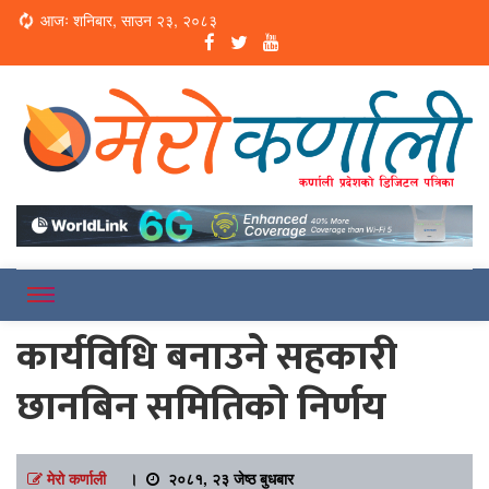
Loading...
आजः शनिबार, साउन २३, २०८३
Online News Portal
Merokarnali
कार्यविधि बनाउने सहकारी
छानबिन समितिको निर्णय
मेरो कर्णाली
।
२०८१, २३ जेष्ठ बुधबार