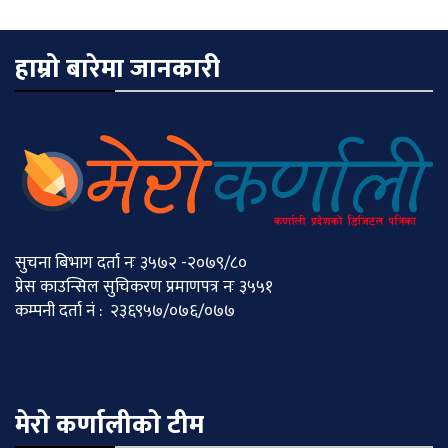
हाम्रो बारेमा जानकारी
सुचना बिभाग दर्ता नः ३५७२ -२०७९/८०
प्रेस काउन्सिल सुचिकरण प्रमाणपत्र नः ३५५१
कम्पनी दर्ता नं : २३६९५७/०७६/०७७
मेराे कर्णालीकाे टीम