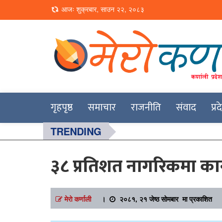
Loading...
आजः शुक्रबार, साउन २२, २०८३
Online News Portal
Merokarnali
गृहपृष्ठ
समाचार
राजनीति
संवाद
प्र
TRENDING
३८ प्रतिशत नागरिकमा कान
मेरो कर्णाली
।
२०८१, २१ जेष्ठ सोमबार मा प्रकाशित