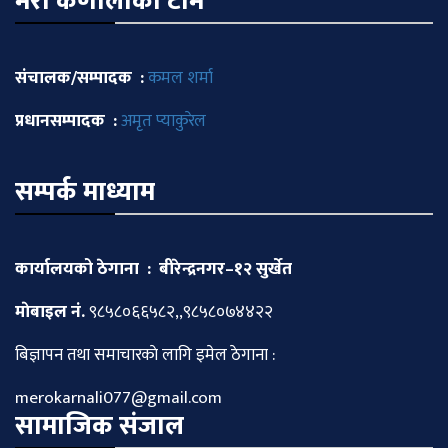
मेराे कर्णालीकाे टीम
संचालक/सम्पादक :
कमल शर्मा
प्रधानसम्पादक :
अमृत प्याकुरेल
सम्पर्क माध्याम
कार्यालयको ठेगाना : बीरेन्द्रनगर–१२ सुर्खेत
माेबाइल नं.
९८५८०६६५८२,,९८५८०७४४२२
बिज्ञापन तथा समाचारकाे लागि इमेल ठेगाना :
merokarnali077@gmail.com
सामाजिक संजाल