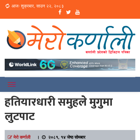
Loading...
आजः शुक्रबार, साउन २२, २०८३
Online News Portal
Merokarnali
हतियारधारी समुहले मुगुुमा
लुटपाट
मेरो कर्णाली
।
२०८१, १४ जेष्ठ सोमबार