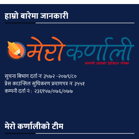
हाम्रो बारेमा जानकारी
सुचना बिभाग दर्ता नः ३५७२ -२०७९/८०
प्रेस काउन्सिल सुचिकरण प्रमाणपत्र नः ३५५१
कम्पनी दर्ता नं : २३६९५७/०७६/०७७
मेराे कर्णालीकाे टीम