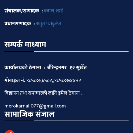
संचालक/सम्पादक :
कमल शर्मा
प्रधानसम्पादक :
अमृत प्याकुरेल
सम्पर्क माध्याम
कार्यालयको ठेगाना : बीरेन्द्रनगर–१२ सुर्खेत
माेबाइल नं.
९८५८०६६५८२,,९८५८०७४४२२
बिज्ञापन तथा समाचारकाे लागि इमेल ठेगाना :
merokarnali077@gmail.com
सामाजिक संजाल