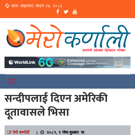
Loading...
आजः आइतवार, साउन २४, २०८३
Online News Portal
Merokarnali
सन्दीपलाई दिएन अमेरिकी
दूतावासले भिसा
मेरो कर्णाली
।
२०८१, ९ जेष्ठ बुधबार मा