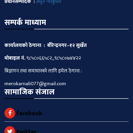
प्रधानसम्पादक :
अमृत प्याकुरेल
सम्पर्क माध्याम
कार्यालयको ठेगाना : बीरेन्द्रनगर–१२ सुर्खेत
माेबाइल नं.
९८५८०६६५८२,,९८५८०७४४२२
बिज्ञापन तथा समाचारकाे लागि इमेल ठेगाना :
merokarnali077@gmail.com
सामाजिक संजाल
facebook
twitter