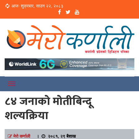
Loading...
आजः शुक्रबार, साउन २२, २०८३
Online News Portal
Merokarnali
८४ जनाको मोतीबिन्दू
शल्यक्रिया
मेरो कर्णाली
।
२०८१, २९ बैशाख