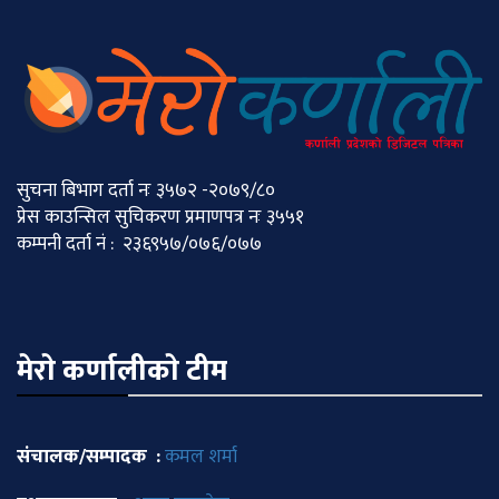
सुचना बिभाग दर्ता नः ३५७२ -२०७९/८०
प्रेस काउन्सिल सुचिकरण प्रमाणपत्र नः ३५५१
कम्पनी दर्ता नं : २३६९५७/०७६/०७७
मेराे कर्णालीकाे टीम
संचालक/सम्पादक :
कमल शर्मा