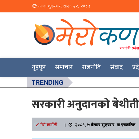
Loading...
आजः शुक्रबार, साउन २२, २०८३
Online News Portal
Merokarnali
गृहपृष्ठ
समाचार
राजनीति
संवाद
प्र
TRENDING
सरकारी अनुदानको बेथीती 
मेरो कर्णाली
।
२०८१, ७ बैशाख शुक्रबार मा प्रकाशित