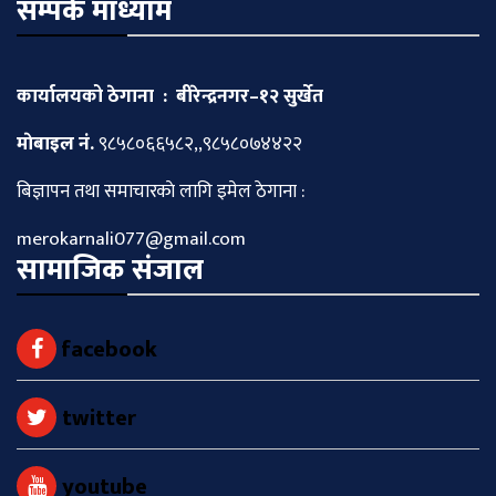
सम्पर्क माध्याम
कार्यालयको ठेगाना : बीरेन्द्रनगर–१२ सुर्खेत
माेबाइल नं.
९८५८०६६५८२,,९८५८०७४४२२
बिज्ञापन तथा समाचारकाे लागि इमेल ठेगाना :
merokarnali077@gmail.com
सामाजिक संजाल
facebook
twitter
youtube