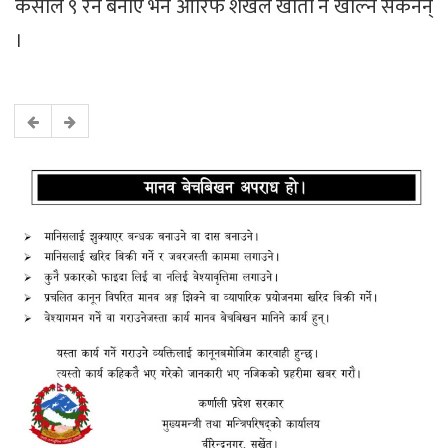
केसीले ९ रन बनाए भने आरिफ शेखले खाता नै खोल्न सकेनन्
।