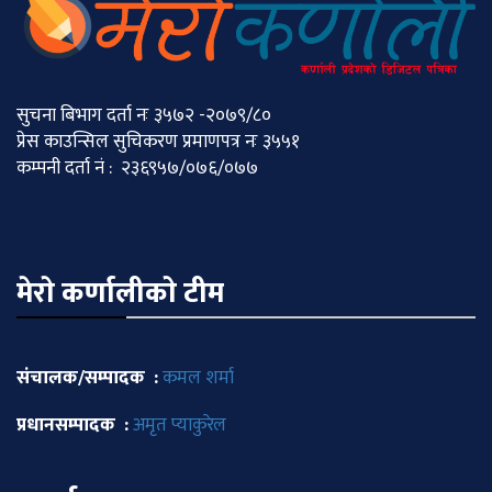
सुचना बिभाग दर्ता नः ३५७२ -२०७९/८०
प्रेस काउन्सिल सुचिकरण प्रमाणपत्र नः ३५५१
कम्पनी दर्ता नं : २३६९५७/०७६/०७७
मेराे कर्णालीकाे टीम
संचालक/सम्पादक :
कमल शर्मा
प्रधानसम्पादक :
अमृत प्याकुरेल