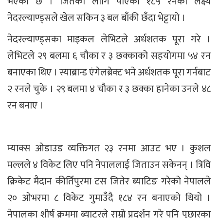
भएको छ । जितका लागि पाएको १८५ रनको लक्ष्य
नेदरल्याण्ड्सले खेल सकिन ३ बल बाँकी छँदा भेट्टायो ।
नेदरल्याण्ड्सका माइकल लेभिटले अर्धशतक पूरा गरे ।
लेभिटले २९ बलमा ६ चौका र ३ छक्काको सहयोगमा ५४ रन
बनाएका थिए । स्याब्रान्ड एंगेलब्रेक्ट भने अर्धशतक पूरा गर्नबाट
२ रनले चुके । २९ बलमा ४ चौका र ३ छक्का हानेका उनले ४८
रन बनाए ।
म्याक्स ओडाउड व्यक्तिगत २३ रनमा आउट भए । कुशल
मल्लले ४ विकेट लिए पनि नेपाललाई जिताउन सकेनन् । त्रिवि
क्रिकेट मैदान कीर्तिपुरमा टस जितेर ब्याटिङ गरेको नेपालले
२० ओभरमा ८ विकेट गुमाउँदै १८४ रन बनाएको थियो ।
नेपालका शीर्ष क्रममा ब्याटरले राम्रो प्रदर्शन गरे पनि पुछारका