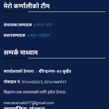
मेराे कर्णालीकाे टीम
संचालक/सम्पादक :
कमल शर्मा
प्रधानसम्पादक :
अमृत प्याकुरेल
सम्पर्क माध्याम
कार्यालयको ठेगाना : बीरेन्द्रनगर–१२ सुर्खेत
माेबाइल नं.
९८५८०६६५८२,,९८५८०७४४२२
बिज्ञापन तथा समाचारकाे लागि इमेल ठेगाना :
merokarnali077@gmail.com