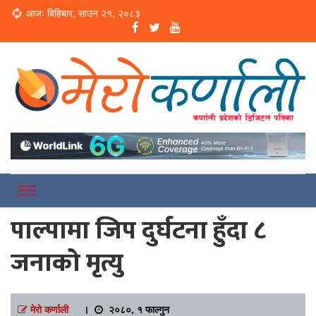
Loading...
आजः बिहिबार, साउन २१, २०८३
Online News Portal
Merokarnali
पाल्पामा जिप दुर्घटना हुँदा ८
जनाको मृत्यु
मेरो कर्णाली
।
२०८०, १ फाल्गुन