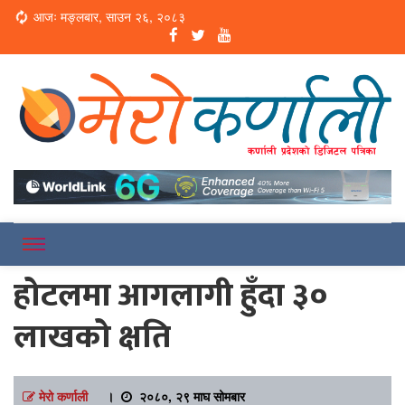
Loading...
आजः मङ्लबार, साउन २६, २०८३
Online News Portal
Merokarnali
होटलमा आगलागी हुँदा ३०
लाखको क्षति
मेरो कर्णाली
।
२०८०, २९ माघ सोमबार