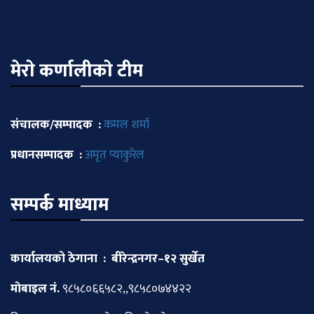
मेराे कर्णालीकाे टीम
संचालक/सम्पादक :
कमल शर्मा
प्रधानसम्पादक :
अमृत प्याकुरेल
सम्पर्क माध्याम
कार्यालयको ठेगाना : बीरेन्द्रनगर–१२ सुर्खेत
माेबाइल नं.
९८५८०६६५८२,,९८५८०७४४२२