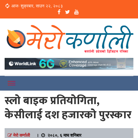
Loading...
आजः शुक्रबार, साउन २२, २०८३
Online News Portal
Merokarnali
स्लो बाइक प्रतियोगिता,
केसीलाई दश हजारको पुरस्कार
मेरो कर्णाली
।
२०८०, ६ माघ शनिबार