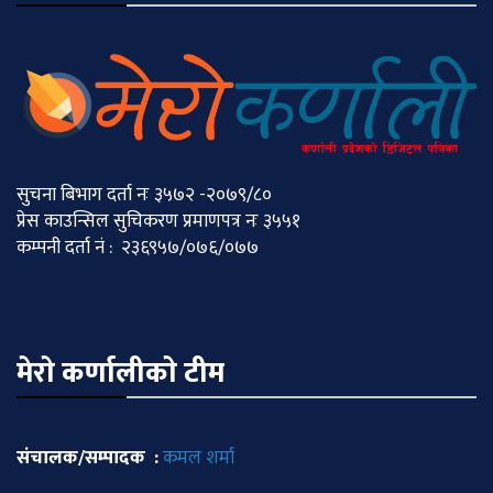
सुचना बिभाग दर्ता नः ३५७२ -२०७९/८०
प्रेस काउन्सिल सुचिकरण प्रमाणपत्र नः ३५५१
कम्पनी दर्ता नं : २३६९५७/०७६/०७७
मेराे कर्णालीकाे टीम
संचालक/सम्पादक :
कमल शर्मा