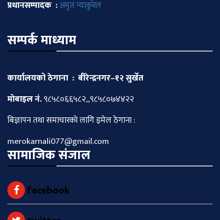
प्रधानसम्पादक :
अमृत प्याकुरेल
सम्पर्क माध्याम
कार्यालयको ठेगाना : बीरेन्द्रनगर–१२ सुर्खेत
माेबाइल नं.
९८५८०६६५८२,,९८५८०७४४२२
बिज्ञापन तथा समाचारकाे लागि इमेल ठेगाना :
merokarnali077@gmail.com
सामाजिक संजाल
facebook