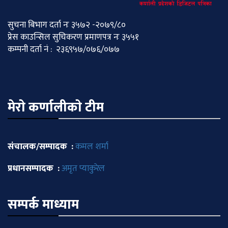
सुचना बिभाग दर्ता नः ३५७२ -२०७९/८०
प्रेस काउन्सिल सुचिकरण प्रमाणपत्र नः ३५५१
कम्पनी दर्ता नं : २३६९५७/०७६/०७७
मेराे कर्णालीकाे टीम
संचालक/सम्पादक :
कमल शर्मा
प्रधानसम्पादक :
अमृत प्याकुरेल
सम्पर्क माध्याम