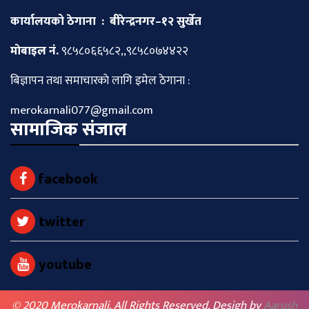
कार्यालयको ठेगाना : बीरेन्द्रनगर–१२ सुर्खेत
माेबाइल नं.
९८५८०६६५८२,,९८५८०७४४२२
बिज्ञापन तथा समाचारकाे लागि इमेल ठेगाना :
merokarnali077@gmail.com
सामाजिक संजाल
facebook
twitter
youtube
© 2020 Merokarnali. All Rights Reserved. Desigh by
Aarush