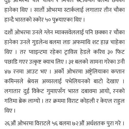
दुई ओभरमा चार चौका र मिचेल स्र्टाकको बलमा छक्का
हानेका थिए । सातौं ओभरमा स्टार्कलाई लगातार तीन चौका
हान्दै भारतको स्कोर ५० पु¥याएका थिए ।
दशौं ओभरमा उनले ग्लेन म्याक्सवेललाई पनि छक्का र चौका
हानेका उनले गुडलेन्थ बलमा लङ अफमाथि शट हान्न चाहेका
थिए । तर प्वाइन्टमा रहेका ट्राविस हेडले करिव ३० फिट
पछाडि गएर उत्कृष्ट क्याच लिए । ३१ बलको सामना गरेका उनी
४७ रनमा आउट भए । अर्को ओभरमा अष्ट्रेलियाका कप्तान
कमिन्सले श्रेयस अय्यरलाई पभेलियनको बाटो देखाए ।
लगातार दुई विकेट गुमाएसँग भारत दबावमा आयो, रनको
गतिमा ब्रेक लाग्यो । तर क्रममा विराट कोहली र केएल राहुल
थिए ।
२६औं ओभरमा विराटले ५६ बलमा ७२औं अर्धशतक पुरा गरे ।