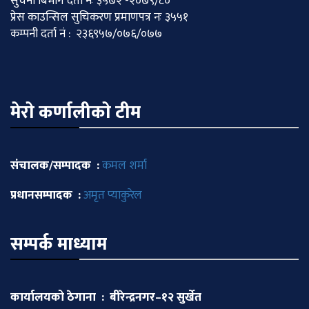
सुचना बिभाग दर्ता नः ३५७२ -२०७९/८०
प्रेस काउन्सिल सुचिकरण प्रमाणपत्र नः ३५५१
कम्पनी दर्ता नं : २३६९५७/०७६/०७७
मेराे कर्णालीकाे टीम
संचालक/सम्पादक :
कमल शर्मा
प्रधानसम्पादक :
अमृत प्याकुरेल
सम्पर्क माध्याम
कार्यालयको ठेगाना : बीरेन्द्रनगर–१२ सुर्खेत