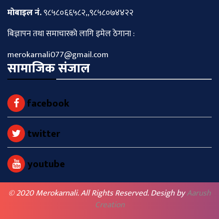
माेबाइल नं.
९८५८०६६५८२,,९८५८०७४४२२
बिज्ञापन तथा समाचारकाे लागि इमेल ठेगाना :
merokarnali077@gmail.com
सामाजिक संजाल
facebook
twitter
youtube
© 2020 Merokarnali. All Rights Reserved. Desigh by
Aarush
Creation