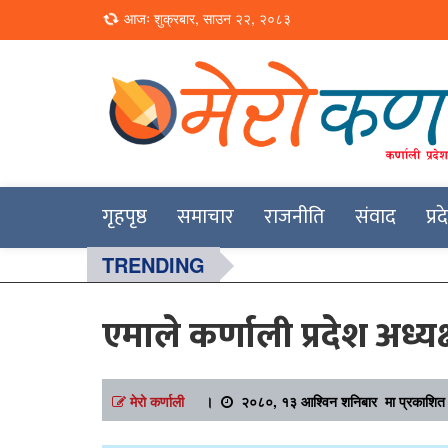
Loading...
आजः शुक्रबार, साउन २२, २०८३
Online News Portal
Merokarnali
गृहपृष्ठ
समाचार
राजनीति
संवाद
प्र
TRENDING
एमाले कर्णाली प्रदेश अध्यक
मेरो कर्णाली
।
२०८०, १३ आश्विन शनिबार मा प्रकाशित