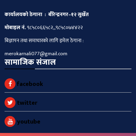
कार्यालयको ठेगाना : बीरेन्द्रनगर–१२ सुर्खेत
माेबाइल नं.
९८५८०६६५८२,,९८५८०७४४२२
बिज्ञापन तथा समाचारकाे लागि इमेल ठेगाना :
merokarnali077@gmail.com
सामाजिक संजाल
facebook
twitter
youtube