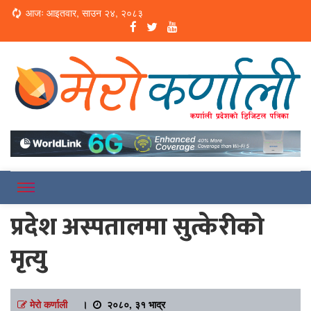
Loading...
आजः आइतवार, साउन २४, २०८३
Online News Portal
Merokarnali
प्रदेश अस्पतालमा सुत्केरीको
मृत्यु
मेरो कर्णाली
।
२०८०, ३१ भाद्र