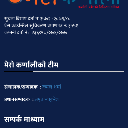
सुचना बिभाग दर्ता नः ३५७२ -२०७९/८०
प्रेस काउन्सिल सुचिकरण प्रमाणपत्र नः ३५५१
कम्पनी दर्ता नं : २३६९५७/०७६/०७७
मेराे कर्णालीकाे टीम
संचालक/सम्पादक :
कमल शर्मा
प्रधानसम्पादक :
अमृत प्याकुरेल
सम्पर्क माध्याम