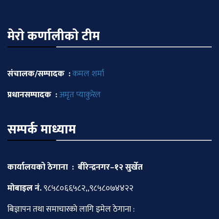
मेराे कर्णालीकाे टीम
संचालक/सम्पादक :
कमल शर्मा
प्रधानसम्पादक :
अमृत प्याकुरेल
सम्पर्क माध्याम
कार्यालयको ठेगाना : बीरेन्द्रनगर–१२ सुर्खेत
माेबाइल नं.
९८५८०६६५८२,,९८५८०७४४२२
बिज्ञापन तथा समाचारकाे लागि इमेल ठेगाना :