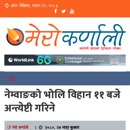
Loading...
आजः बिहिबार, साउन २१, २०८३
Online News Portal
Merokarnali
नेम्वाङको भोलि विहान ११ बजे
अन्त्येष्टी गरिने
मेरो कर्णाली
।
२०८०, २७ भाद्र बुधबार