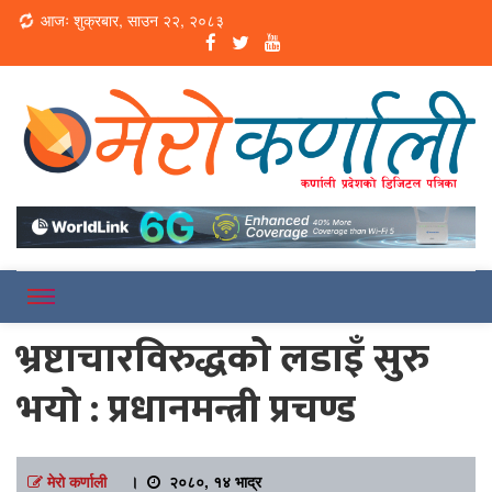
Loading...
आजः शुक्रबार, साउन २२, २०८३
Online News Portal
Merokarnali
भ्रष्टाचारविरुद्धको लडाइँ सुरु
भयो : प्रधानमन्त्री प्रचण्ड
मेरो कर्णाली
।
२०८०, १४ भाद्र