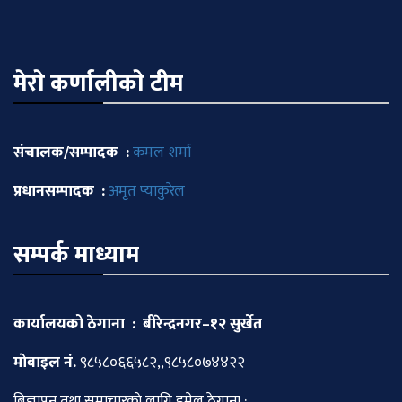
मेराे कर्णालीकाे टीम
संचालक/सम्पादक :
कमल शर्मा
प्रधानसम्पादक :
अमृत प्याकुरेल
सम्पर्क माध्याम
कार्यालयको ठेगाना : बीरेन्द्रनगर–१२ सुर्खेत
माेबाइल नं.
९८५८०६६५८२,,९८५८०७४४२२
बिज्ञापन तथा समाचारकाे लागि इमेल ठेगाना :