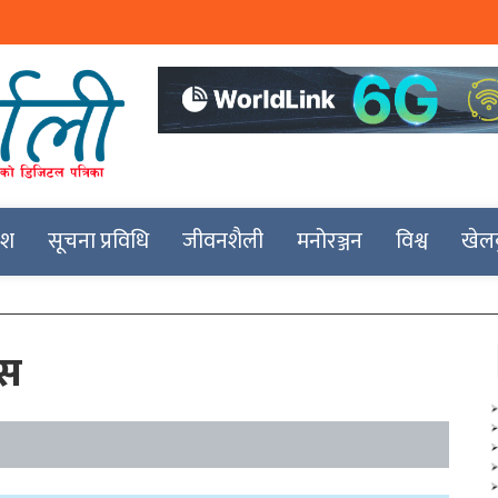
देश
सूचना प्रविधि
जीवनशैली
मनोरञ्जन
विश्व
खेल
बस