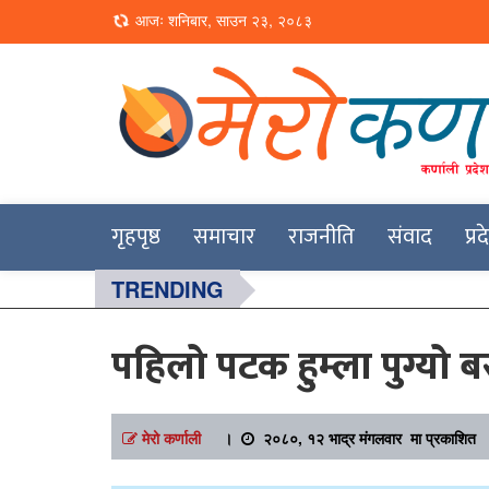
Loading...
आजः शनिबार, साउन २३, २०८३
Online News Portal
Merokarnali
गृहपृष्ठ
समाचार
राजनीति
संवाद
प्र
TRENDING
पहिलो पटक हुम्ला पुग्यो 
मेरो कर्णाली
।
२०८०, १२ भाद्र मंगलवार मा प्रकाशित