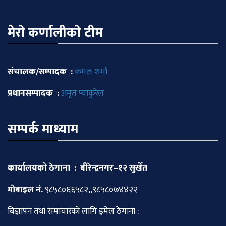
मेराे कर्णालीकाे टीम
संचालक/सम्पादक :
कमल शर्मा
प्रधानसम्पादक :
अमृत प्याकुरेल
सम्पर्क माध्याम
कार्यालयको ठेगाना : बीरेन्द्रनगर–१२ सुर्खेत
माेबाइल नं.
९८५८०६६५८२,,९८५८०७४४२२
बिज्ञापन तथा समाचारकाे लागि इमेल ठेगाना :