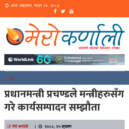
Loading...
आजः आइतवार, साउन २४, २०८३
Online News Portal
Merokarnali
प्रधानमन्त्री प्रचण्डले मन्त्रीहरुसँग
गरे कार्यसम्पादन सम्झौता
मेरो कर्णाली
।
२०८०, २५ श्रावण