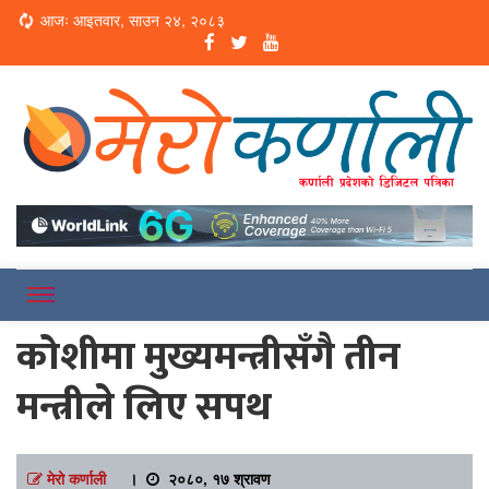
Loading...
आजः आइतवार, साउन २४, २०८३
Online News Portal
Merokarnali
कोशीमा मुख्यमन्त्रीसँगै तीन
मन्त्रीले लिए सपथ
मेरो कर्णाली
।
२०८०, १७ श्रावण