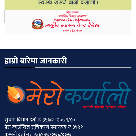
हाम्रो बारेमा जानकारी
सुचना बिभाग दर्ता नः ३५७२ -२०७९/८०
प्रेस काउन्सिल सुचिकरण प्रमाणपत्र नः ३५५१
कम्पनी दर्ता नं : २३६९५७/०७६/०७७