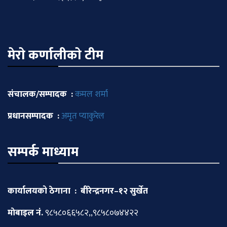
मेराे कर्णालीकाे टीम
संचालक/सम्पादक :
कमल शर्मा
प्रधानसम्पादक :
अमृत प्याकुरेल
सम्पर्क माध्याम
कार्यालयको ठेगाना : बीरेन्द्रनगर–१२ सुर्खेत
माेबाइल नं.
९८५८०६६५८२,,९८५८०७४४२२