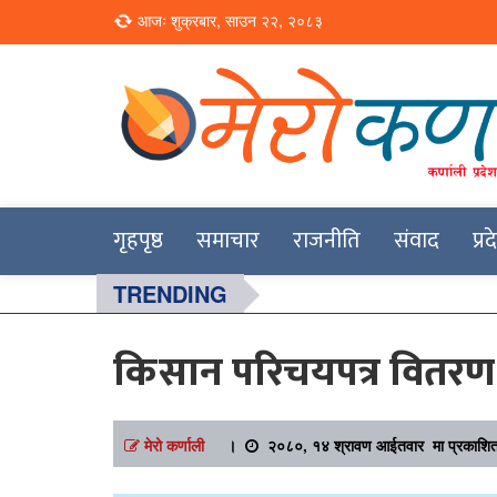
Loading...
आजः शुक्रबार, साउन २२, २०८३
Online News Portal
Merokarnali
गृहपृष्ठ
समाचार
राजनीति
संवाद
प्र
TRENDING
किसान परिचयपत्र वितरण
मेरो कर्णाली
।
२०८०, १४ श्रावण आईतवार मा प्रकाशि