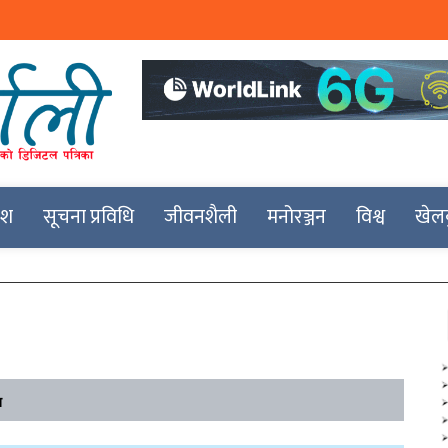
देश
सूचना प्रविधि
जीवनशैली
मनोरञ्जन
विश्व
खेल
त