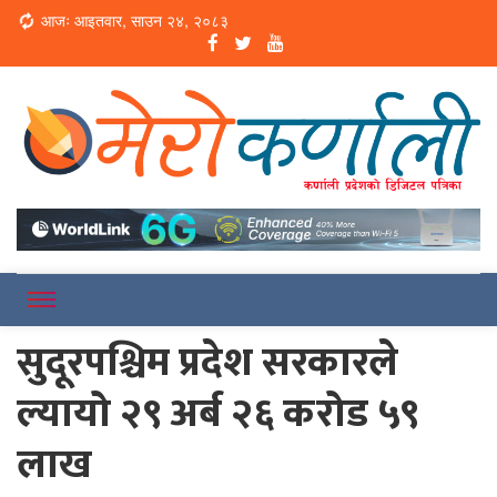
Loading...
आजः आइतवार, साउन २४, २०८३
Online News Portal
Merokarnali
सुदूरपश्चिम प्रदेश सरकारले
ल्यायो २९ अर्ब २६ करोड ५९
लाख