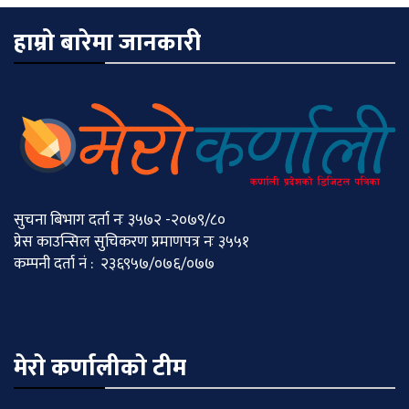
हाम्रो बारेमा जानकारी
सुचना बिभाग दर्ता नः ३५७२ -२०७९/८०
प्रेस काउन्सिल सुचिकरण प्रमाणपत्र नः ३५५१
कम्पनी दर्ता नं : २३६९५७/०७६/०७७
मेराे कर्णालीकाे टीम