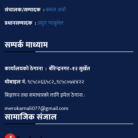
संचालक/सम्पादक :
कमल शर्मा
प्रधानसम्पादक :
अमृत प्याकुरेल
सम्पर्क माध्याम
कार्यालयको ठेगाना : बीरेन्द्रनगर–१२ सुर्खेत
माेबाइल नं.
९८५८०६६५८२,,९८५८०७४४२२
बिज्ञापन तथा समाचारकाे लागि इमेल ठेगाना :
merokarnali077@gmail.com
सामाजिक संजाल