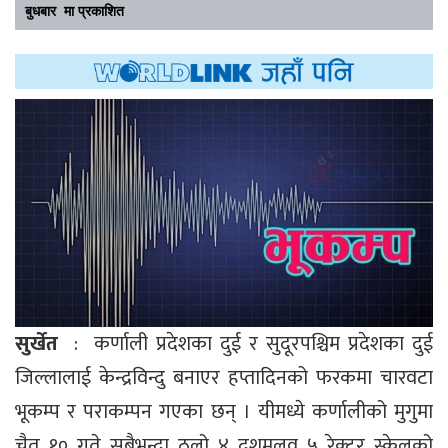
बुधबार मा प्रकाशित
सुर्खेत
: कर्णाली प्रदेशका दुई र सुदूरपश्चिम प्रदेशका दुई
जिल्लालाई केन्द्रविन्दु बनाएर हप्तादिनको फरकमा चारवटा
भूकम्प र पराकम्पन गएका छन् । यीमध्ये कर्णालीको मुगुमा
चैत १० गते सबैभन्दा ठूलो ४ दशमलव ५ रेक्टर स्केलको