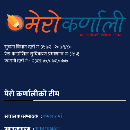
सुचना बिभाग दर्ता नः ३५७२ -२०७९/८०
प्रेस काउन्सिल सुचिकरण प्रमाणपत्र नः ३५५१
कम्पनी दर्ता नं : २३६९५७/०७६/०७७
मेराे कर्णालीकाे टीम
संचालक/सम्पादक :
कमल शर्मा
प्रधानसम्पादक :
अमृत प्याकुरेल