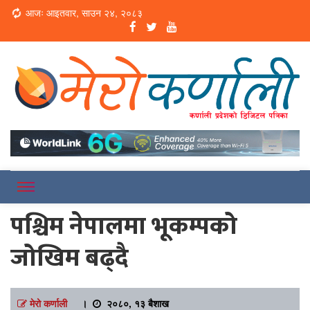
Loading...
आजः आइतवार, साउन २४, २०८३
Online News Portal
Merokarnali
पश्चिम नेपालमा भूकम्पको
जोखिम बढ्दै
मेरो कर्णाली
।
२०८०, १३ बैशाख