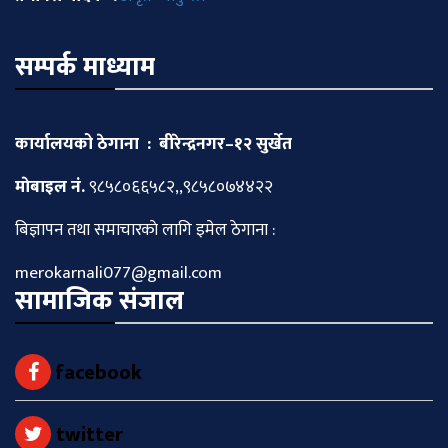
सम्पर्क माध्याम
कार्यालयको ठेगाना : बीरेन्द्रनगर–१२ सुर्खेत
माेबाइल नं.
९८५८०६६५८२,,९८५८०७४४२२
बिज्ञापन तथा समाचारकाे लागि इमेल ठेगाना :
merokarnali077@gmail.com
सामाजिक संजाल
facebook
twitter