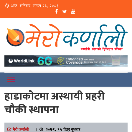
Loading...
आजः शनिबार, साउन २३, २०८३
Online News Portal
Merokarnali
हाडाकोटमा अस्थायी प्रहरी
चौकी स्थापना
मेरो कर्णाली
।
२०७९, १५ चैत्र बुधबार