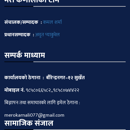
मेराे कर्णालीकाे टीम
संचालक/सम्पादक :
कमल शर्मा
प्रधानसम्पादक :
अमृत प्याकुरेल
सम्पर्क माध्याम
कार्यालयको ठेगाना : बीरेन्द्रनगर–१२ सुर्खेत
माेबाइल नं.
९८५८०६६५८२,,९८५८०७४४२२
बिज्ञापन तथा समाचारकाे लागि इमेल ठेगाना :
merokarnali077@gmail.com
सामाजिक संजाल