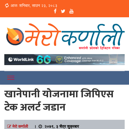
Loading...
आजः शनिबार, साउन २३, २०८३
Online News Portal
Merokarnali
खानेपानी योजनामा जिपिएस
टेक अलर्ट जडान
मेरो कर्णाली
।
२०७९, ३ चैत्र शुक्रबार