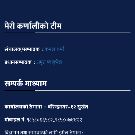
मेराे कर्णालीकाे टीम
संचालक/सम्पादक :
कमल शर्मा
प्रधानसम्पादक :
अमृत प्याकुरेल
सम्पर्क माध्याम
कार्यालयको ठेगाना : बीरेन्द्रनगर–१२ सुर्खेत
माेबाइल नं.
९८५८०६६५८२,,९८५८०७४४२२
बिज्ञापन तथा समाचारकाे लागि इमेल ठेगाना :