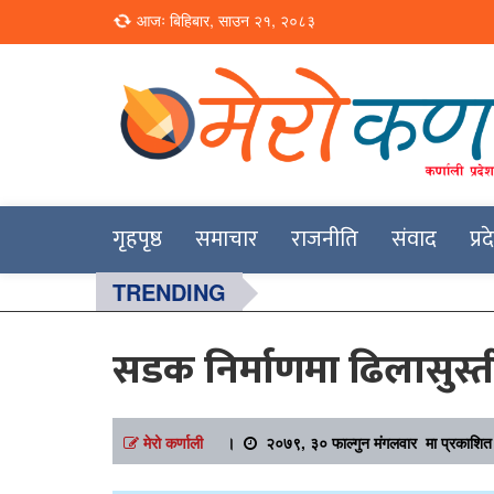
Loading...
आजः बिहिबार, साउन २१, २०८३
Online News Portal
Merokarnali
गृहपृष्ठ
समाचार
राजनीति
संवाद
प्र
TRENDING
सडक निर्माणमा ढिलासुस्त
मेरो कर्णाली
।
२०७९, ३० फाल्गुन मंगलवार मा प्रकाशित