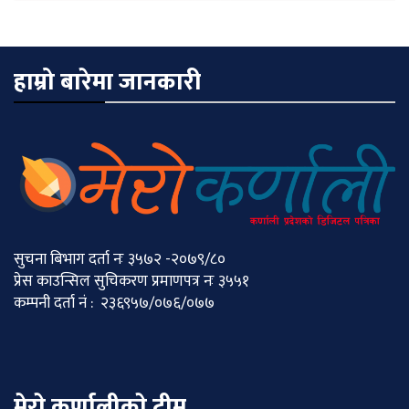
हाम्रो बारेमा जानकारी
सुचना बिभाग दर्ता नः ३५७२ -२०७९/८०
प्रेस काउन्सिल सुचिकरण प्रमाणपत्र नः ३५५१
कम्पनी दर्ता नं : २३६९५७/०७६/०७७
मेराे कर्णालीकाे टीम