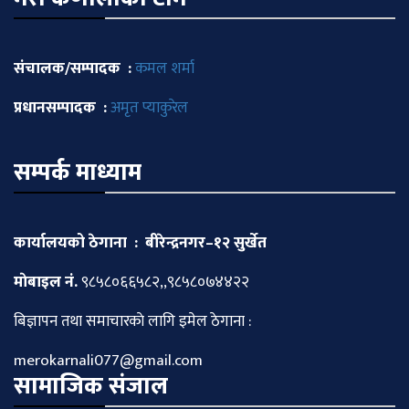
संचालक/सम्पादक :
कमल शर्मा
प्रधानसम्पादक :
अमृत प्याकुरेल
सम्पर्क माध्याम
कार्यालयको ठेगाना : बीरेन्द्रनगर–१२ सुर्खेत
माेबाइल नं.
९८५८०६६५८२,,९८५८०७४४२२
बिज्ञापन तथा समाचारकाे लागि इमेल ठेगाना :
merokarnali077@gmail.com
सामाजिक संजाल