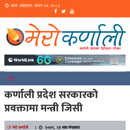
Loading...
आजः आइतवार, साउन २४, २०८३
Online News Portal
Merokarnali
कर्णाली प्रदेश सरकारको
प्रवक्तामा मन्त्री जिसी
मेरो कर्णाली
।
२०७९, २४ माघ मंगलवार