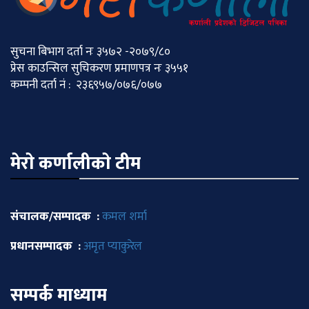
सुचना बिभाग दर्ता नः ३५७२ -२०७९/८०
प्रेस काउन्सिल सुचिकरण प्रमाणपत्र नः ३५५१
कम्पनी दर्ता नं : २३६९५७/०७६/०७७
मेराे कर्णालीकाे टीम
संचालक/सम्पादक :
कमल शर्मा
प्रधानसम्पादक :
अमृत प्याकुरेल
सम्पर्क माध्याम