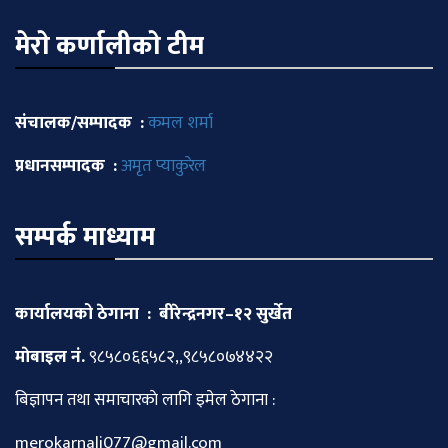
मेराे कर्णालीकाे टीम
संचालक/सम्पादक :
कमल शर्मा
प्रधानसम्पादक :
अमृत प्याकुरेल
सम्पर्क माध्याम
कार्यालयको ठेगाना : बीरेन्द्रनगर–१२ सुर्खेत
माेबाइल नं.
९८५८०६६५८२,,९८५८०७४४२२
बिज्ञापन तथा समाचारकाे लागि इमेल ठेगाना :
merokarnali077@gmail.com