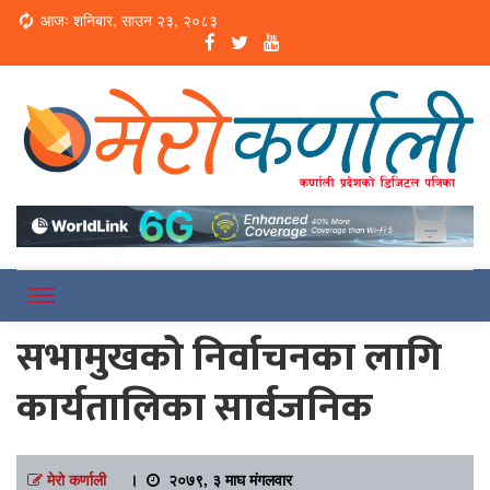
Loading...
आजः शनिबार, साउन २३, २०८३
Online News Portal
Merokarnali
सभामुखको निर्वाचनका लागि
कार्यतालिका सार्वजनिक
मेरो कर्णाली
।
२०७९, ३ माघ मंगलवार